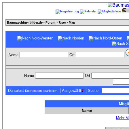
Baumaschinenbilder.de - Forum
» User - Map
Name
Ort
Name
Ort
|
|
Du selbst
Ausgewählt
Suche
Koordinaten bearbeiten
Mitgl
Name
Mehr Mi