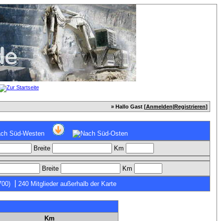
» Hallo Gast [
Anmelden
|
Registrieren
]
Breite
Km
Breite
Km
|
700)
240 Mitglieder außerhalb der Karte
Km