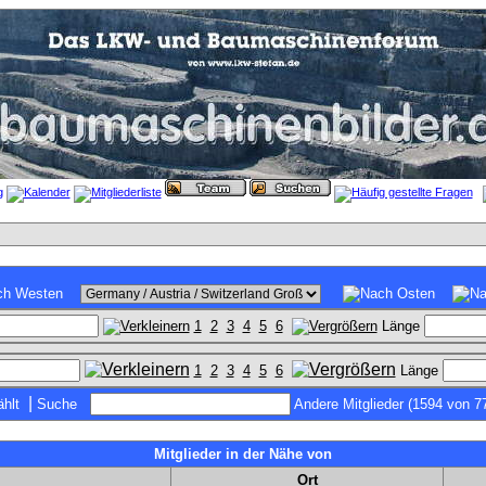
1
2
3
4
5
6
Länge
1
2
3
4
5
6
Länge
|
hlt
Suche
Andere Mitglieder (1594 von 7
Mitglieder in der Nähe von
Ort