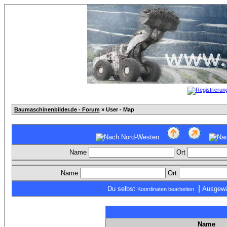
Baumaschinenbilder.de - Forum
» User - Map
Name
Ort
Name
Ort
|
Du selbst
Ausgewä
Koordinaten bearbeiten
Name