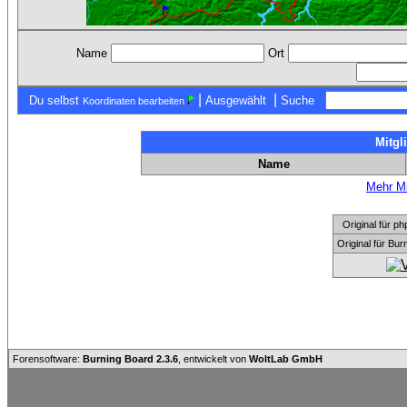
Name
Ort
|
|
Du selbst
Ausgewählt
Suche
Koordinaten bearbeiten
Mitgl
Name
Mehr Mi
Original für
Original für Bu
Forensoftware:
Burning Board 2.3.6
, entwickelt von
WoltLab GmbH