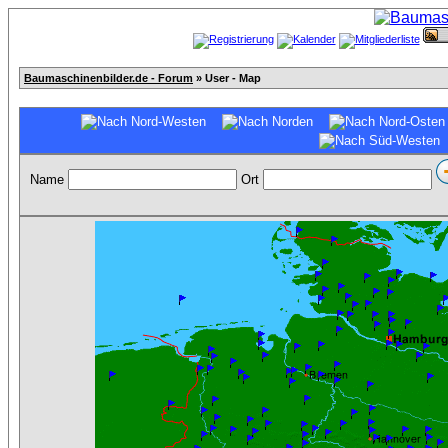
Baumaschinenbilder.de - Forum
» User - Map
Name
Ort