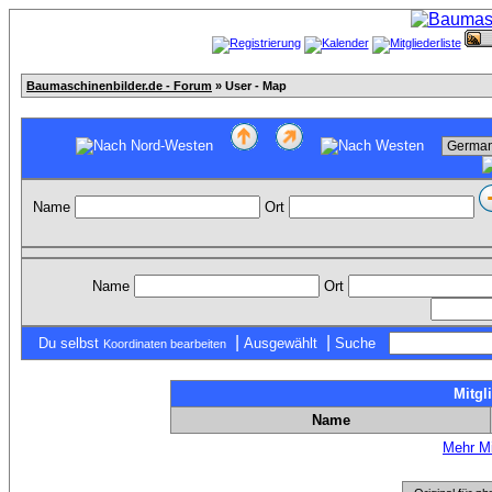
Baumaschinenbilder.de - Forum
» User - Map
Name
Ort
Name
Ort
|
|
Du selbst
Ausgewählt
Suche
Koordinaten bearbeiten
Mitgl
Name
Mehr Mi