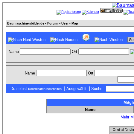
Baumaschinenbilder.de - Forum
» User - Map
Name
Ort
Name
Ort
|
|
Du selbst
Ausgewählt
Suche
Koordinaten bearbeiten
Mitgl
Name
Mehr Mi
Original für