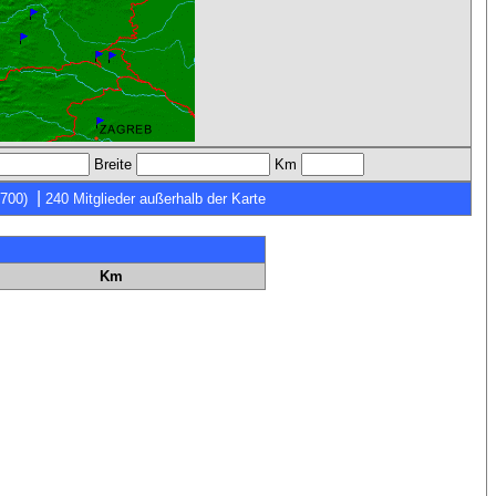
Breite
Km
|
7700)
240 Mitglieder außerhalb der Karte
Km