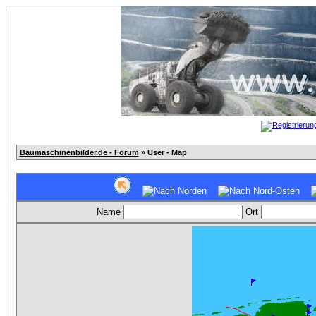
Baumaschinenbilder.de - Forum
» User - Map
Name
Ort