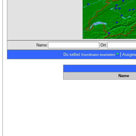
Name
Ort
|
Du selbst
Ausgew
Koordinaten bearbeiten
Name