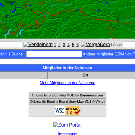
1
2
3
4
5
6
Länge
|
ählt
Suche
Andere Mitglieder (1594 von 
Mitglieder in der Nähe von
Ort
Mehr Mitglieder in der Nähe von
Original für phpBB Map MOD by
Bananeweizen
Original für Burning Board
User-Map V2.2 ©
Viktor
Impressum