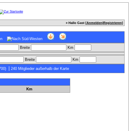
» Hallo Gast [
Anmelden
|
Registrieren
]
Breite
Km
Breite
Km
|
700)
240 Mitglieder außerhalb der Karte
Km