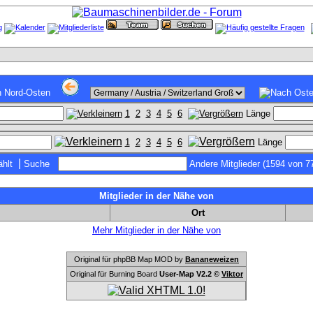
1
2
3
4
5
6
Länge
1
2
3
4
5
6
Länge
|
hlt
Suche
Andere Mitglieder (1594 von 7
Mitglieder in der Nähe von
Ort
Mehr Mitglieder in der Nähe von
Original für phpBB Map MOD by
Bananeweizen
Original für Burning Board
User-Map V2.2 ©
Viktor