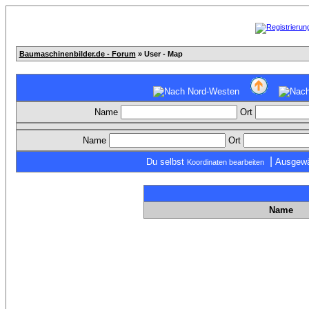
Baumaschinenbilder.de - Forum
» User - Map
Name
Ort
Name
Ort
|
Du selbst
Ausgewä
Koordinaten bearbeiten
Name