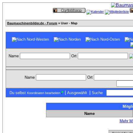
Baumaschinenbilder.de - Forum
» User - Map
Name
Ort
Name
Ort
|
|
Du selbst
Ausgewählt
Suche
Koordinaten bearbeiten
Mitgl
Name
Mehr Mi