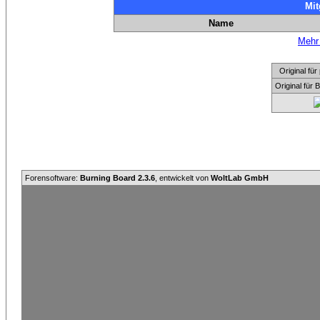
Mit
Name
Mehr 
Original f
Original für
Forensoftware:
Burning Board 2.3.6
, entwickelt von
WoltLab GmbH