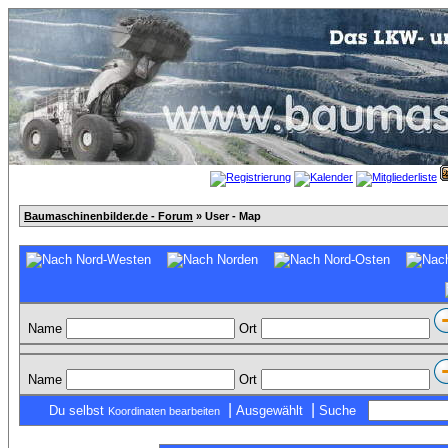
Baumaschinenbilder.de - Forum
» User - Map
Name
Ort
Name
Ort
|
|
Du selbst
Ausgewählt
Suche
Koordinaten bearbeiten