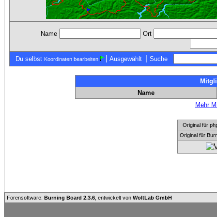
Name
Ort
|
|
Du selbst
Ausgewählt
Suche
Koordinaten bearbeiten
Mitgl
Name
Mehr Mi
Original für
Original für Bu
Forensoftware:
Burning Board 2.3.6
, entwickelt von
WoltLab GmbH