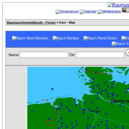
Baumaschinenbilder.de - Forum
» User - Map
Name
Ort