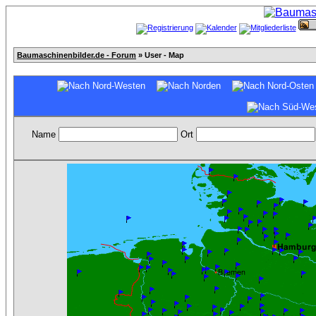
Baumaschinenbilder.de - Forum
» User - Map
Name
Ort