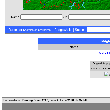
Name
Ort
|
|
Du selbst
Ausgewählt
Suche
Koordinaten bearbeiten
Mitgl
Name
Mehr Mi
Original für
Original für Bu
Forensoftware:
Burning Board 2.3.6
, entwickelt von
WoltLab GmbH