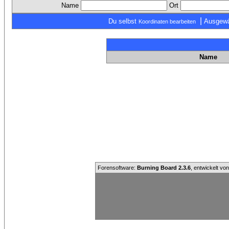
Name
Ort
|
Du selbst
Ausgewä
Koordinaten bearbeiten
Name
Forensoftware:
Burning Board 2.3.6
, entwickelt vo