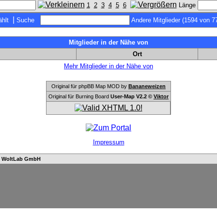
1
2
3
4
5
6
Länge
|
hlt
Suche
Andere Mitglieder (1594 von 7
Mitglieder in der Nähe von
Ort
Mehr Mitglieder in der Nähe von
Original für phpBB Map MOD by
Bananeweizen
Original für Burning Board
User-Map V2.2 ©
Viktor
Impressum
n
WoltLab GmbH