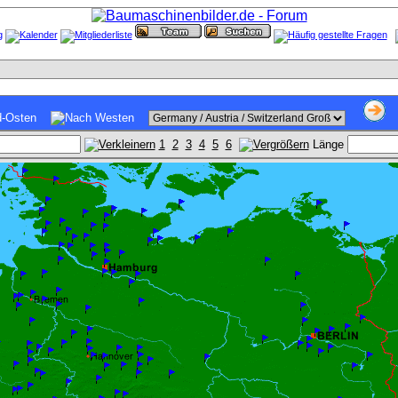
1
2
3
4
5
6
Länge