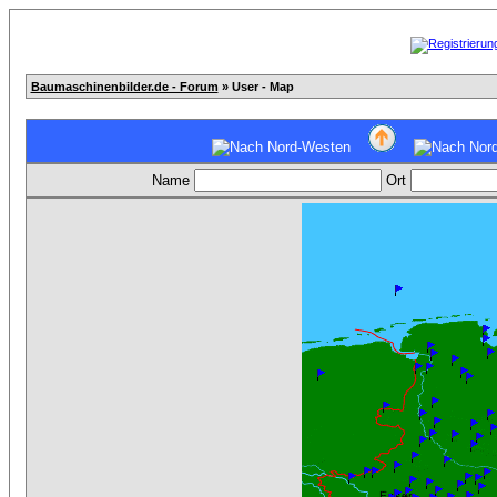
Baumaschinenbilder.de - Forum
» User - Map
Name
Ort