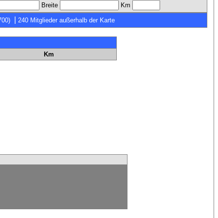
Breite
Km
|
700)
240 Mitglieder außerhalb der Karte
Km