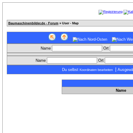
Baumaschinenbilder.de - Forum
» User - Map
Name
Ort
Name
Ort
|
Du selbst
Ausgewä
Koordinaten bearbeiten
Name