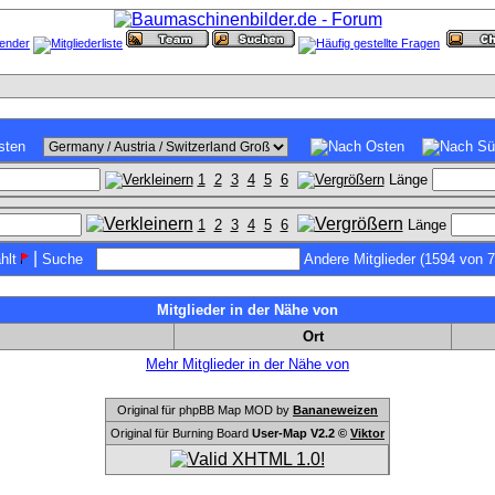
1
2
3
4
5
6
Länge
1
2
3
4
5
6
Länge
|
hlt
Suche
Andere Mitglieder (1594 von 
Mitglieder in der Nähe von
Ort
Mehr Mitglieder in der Nähe von
Original für phpBB Map MOD by
Bananeweizen
Original für Burning Board
User-Map V2.2 ©
Viktor