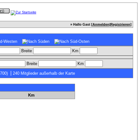
» Hallo Gast [
Anmelden
|
Registrieren
]
Breite
Km
Breite
Km
|
7700)
240 Mitglieder außerhalb der Karte
Km