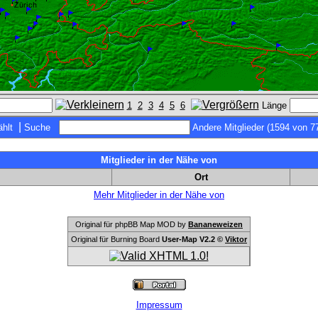
1
2
3
4
5
6
Länge
|
hlt
Suche
Andere Mitglieder (1594 von 7
Mitglieder in der Nähe von
Ort
Mehr Mitglieder in der Nähe von
Original für phpBB Map MOD by
Bananeweizen
Original für Burning Board
User-Map V2.2 ©
Viktor
Impressum