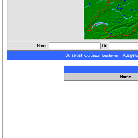
Name
Ort
|
Du selbst
Ausgewä
Koordinaten bearbeiten
Name