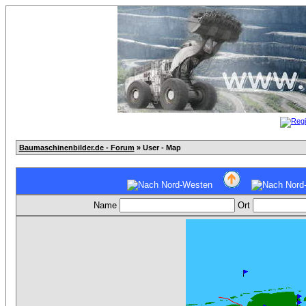
Baumaschinenbilder.de - Forum
» User - Map
Name
Ort