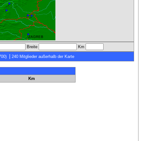
Breite
Km
|
700)
240 Mitglieder außerhalb der Karte
Km