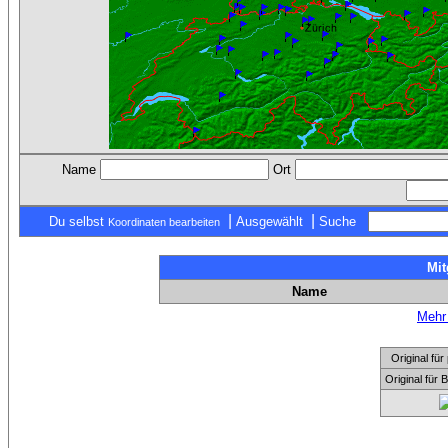
Name
Ort
|
|
Du selbst
Ausgewählt
Suche
Koordinaten bearbeiten
Mit
Name
Mehr 
Original f
Original für