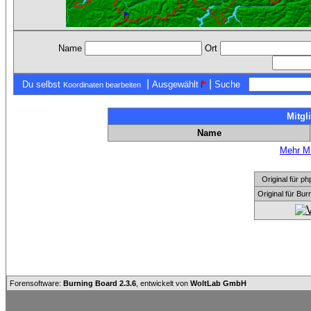
Name
Ort
|
|
Du selbst
Ausgewählt
Suche
Koordinaten bearbeiten
Mitgl
Name
Mehr Mi
Original für
Original für Bu
Forensoftware:
Burning Board 2.3.6
, entwickelt von
WoltLab GmbH