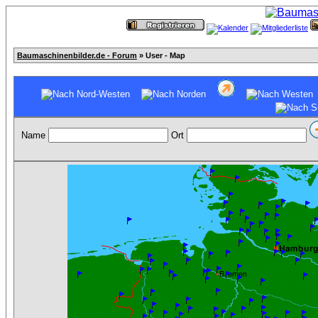
Baumaschinenbilder.de - Forum
» User - Map
Name
Ort