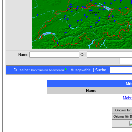
Name
Ort
|
|
Du selbst
Ausgewählt
Suche
Koordinaten bearbeiten
Mit
Name
Mehr 
Original f
Original für