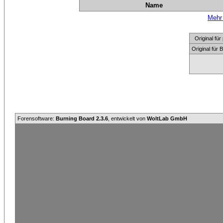
Name
Mehr 
Original f
Original für
Forensoftware:
Burning Board 2.3.6
, entwickelt von
WoltLab GmbH