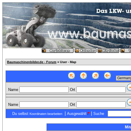
Baumaschinenbilder.de - Forum
» User - Map
Name
Ort
Name
Ort
|
|
Du selbst
Ausgewählt
Suche
Koordinaten bearbeiten
Mit