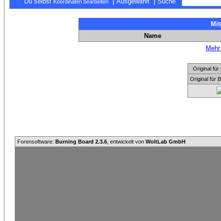
|
|
Du selbst
Ausgewählt
Suche
Koordinaten bearbeiten
Mit
Name
Mehr 
Original f
Original für
Forensoftware:
Burning Board 2.3.6
, entwickelt von
WoltLab GmbH