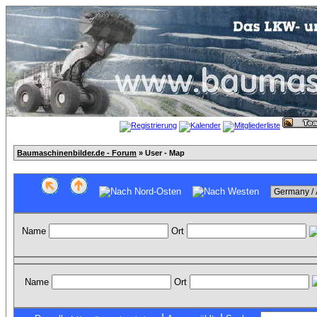
Baumaschinenbilder.de - Forum
» User - Map
Name
Ort
Name
Ort