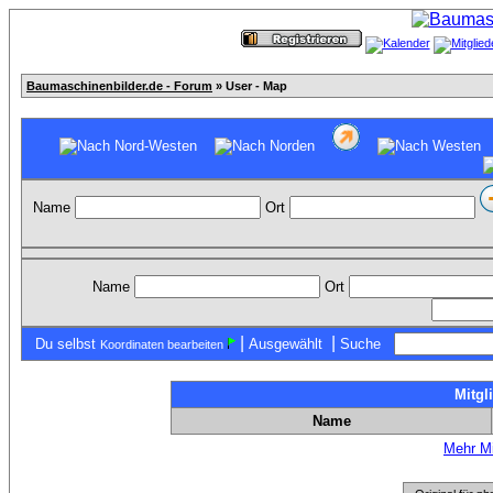
Baumaschinenbilder.de - Forum
» User - Map
Name
Ort
Name
Ort
|
|
Du selbst
Ausgewählt
Suche
Koordinaten bearbeiten
Mitgl
Name
Mehr Mi