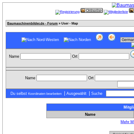
Baumaschinenbilder.de - Forum
» User - Map
Name
Ort
Name
Ort
|
|
Du selbst
Ausgewählt
Suche
Koordinaten bearbeiten
Mitgl
Name
Mehr Mi