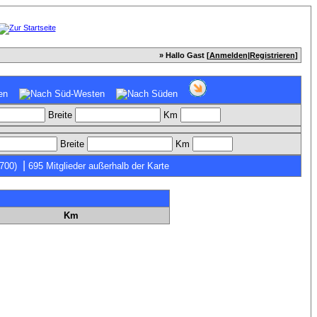
» Hallo Gast [
Anmelden
|
Registrieren
]
Breite
Km
Breite
Km
|
7700)
695 Mitglieder außerhalb der Karte
Km