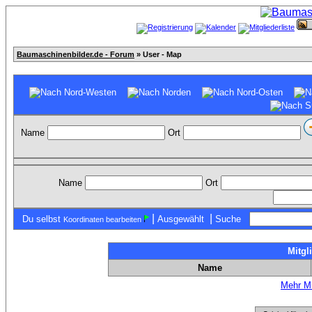
Baumaschinenbilder.de - Forum
» User - Map
Name
Ort
Name
Ort
|
|
Du selbst
Ausgewählt
Suche
Koordinaten bearbeiten
Mitgl
Name
Mehr Mi