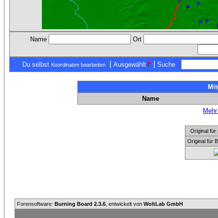
Name
Ort
|
|
Du selbst
Ausgewählt
Suche
Koordinaten bearbeiten
Mit
Name
Mehr 
Original f
Original für
Forensoftware:
Burning Board 2.3.6
, entwickelt von
WoltLab GmbH