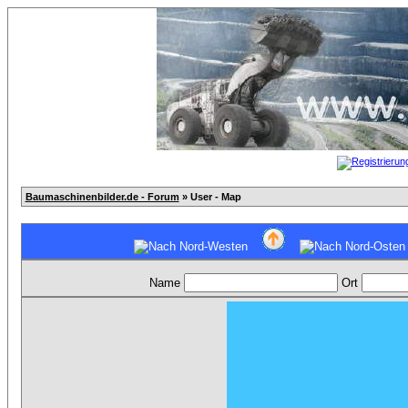
Baumaschinenbilder.de - Forum
» User - Map
Name
Ort