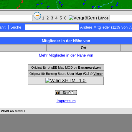
1
2
3
4
5
6
Länge
|
hlt
Suche
Andere Mitglieder (1139 von 7
Mitglieder in der Nähe von
Ort
Mehr Mitglieder in der Nähe von
Original für phpBB Map MOD by
Bananeweizen
Original für Burning Board
User-Map V2.2 ©
Viktor
Impressum
n
WoltLab GmbH