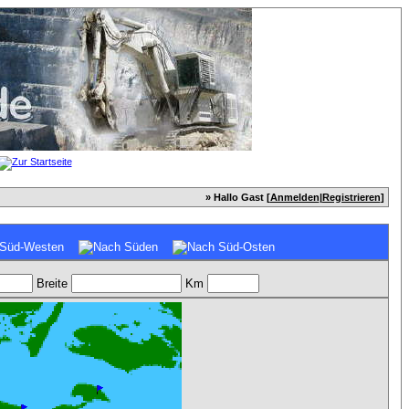
» Hallo Gast [
Anmelden
|
Registrieren
]
Breite
Km