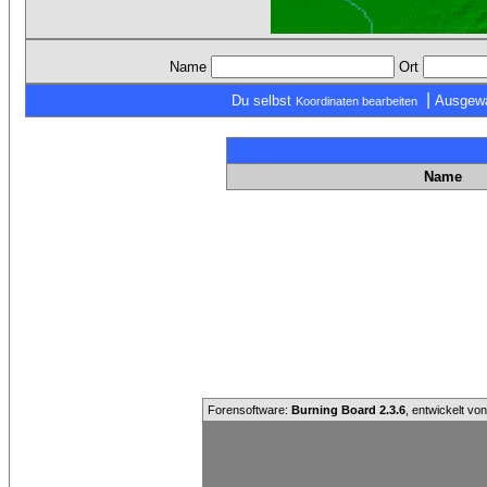
Name
Ort
|
Du selbst
Ausgewä
Koordinaten bearbeiten
Name
Forensoftware:
Burning Board 2.3.6
, entwickelt vo