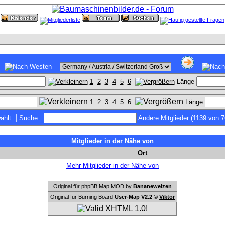
1
2
3
4
5
6
Länge
1
2
3
4
5
6
Länge
|
ählt
Suche
Andere Mitglieder (1139 von 
Mitglieder in der Nähe von
Ort
Mehr Mitglieder in der Nähe von
Original für phpBB Map MOD by
Bananeweizen
Original für Burning Board
User-Map V2.2 ©
Viktor