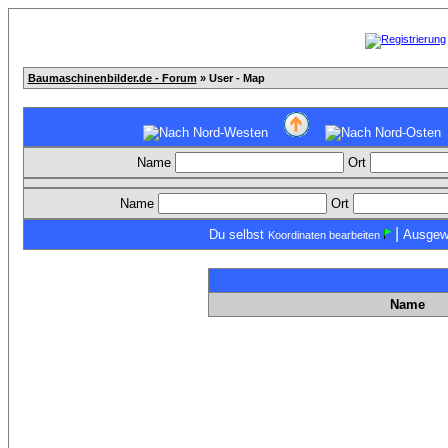
Baumaschinenbilder.de - Forum
» User - Map
Name
Ort
Name
Ort
|
Du selbst
Ausgew
Koordinaten bearbeiten
Name