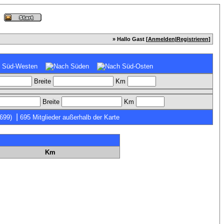
» Hallo Gast [
Anmelden
|
Registrieren
]
Breite
Km
Breite
Km
|
7699)
695 Mitglieder außerhalb der Karte
Km