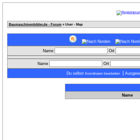
Baumaschinenbilder.de - Forum
» User - Map
Name
Ort
Name
Ort
|
Du selbst
Ausgewä
Koordinaten bearbeiten
Name