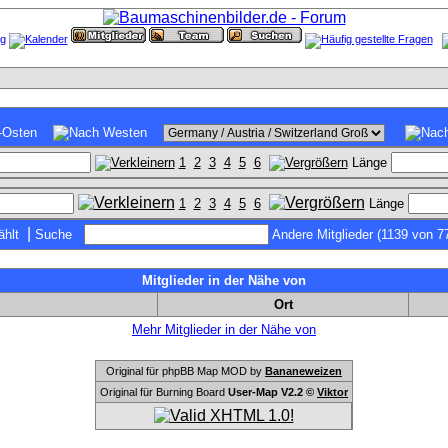
1
2
3
4
5
6
Länge
1
2
3
4
5
6
Länge
|
hlt
Suche
Andere Mitglieder (1139 von 7
Mitglieder in der Nähe von
Ort
Mehr Mitglieder in der Nähe von
Original für phpBB Map MOD by
Bananeweizen
Original für Burning Board
User-Map V2.2 ©
Viktor