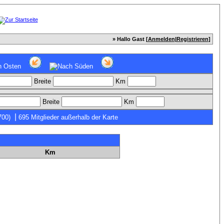
» Hallo Gast [
Anmelden
|
Registrieren
]
Breite
Km
Breite
Km
|
700)
695 Mitglieder außerhalb der Karte
Km