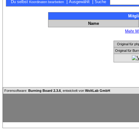
|
|
Du selbst
Ausgewählt
Suche
Koordinaten bearbeiten
Mitgl
Name
Mehr Mi
Original für
Original für Bu
Forensoftware:
Burning Board 2.3.6
, entwickelt von
WoltLab GmbH