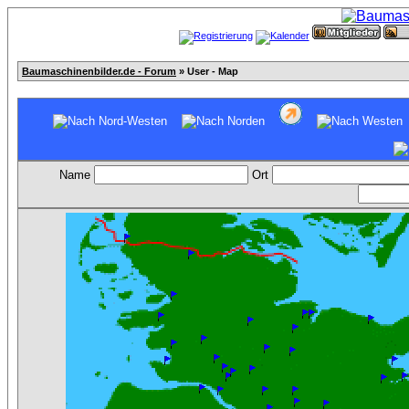
Baumaschinenbilder.de - Forum
» User - Map
Name
Ort