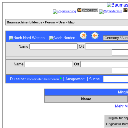
Baumaschinenbilder.de - Forum
» User - Map
Name
Ort
Name
Ort
|
|
Du selbst
Ausgewählt
Suche
Koordinaten bearbeiten
Mitgl
Name
Mehr Mi
Original für
Original für Bu