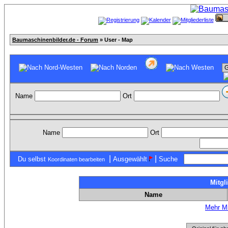
Baumaschinenbilder.de - Forum
» User - Map
Name
Ort
Name
Ort
|
|
Du selbst
Ausgewählt
Suche
Koordinaten bearbeiten
Mitgl
Name
Mehr Mi