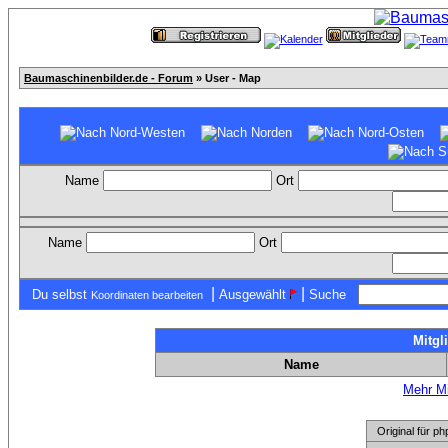
Baumaschinenbilder.de - Forum
» User - Map
Name
Ort
Name
Ort
|
|
Du selbst
Ausgewählt
Suche
Koordinaten bearbeiten
Mitgl
Name
Mehr Mi
Original für