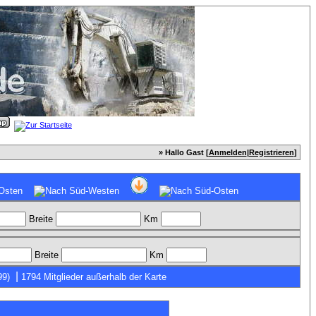
» Hallo Gast [
Anmelden
|
Registrieren
]
Breite
Km
Breite
Km
|
99)
1794 Mitglieder außerhalb der Karte