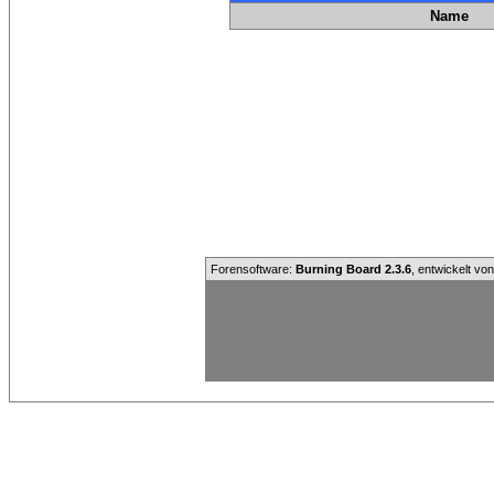
Name
Forensoftware:
Burning Board 2.3.6
, entwickelt vo