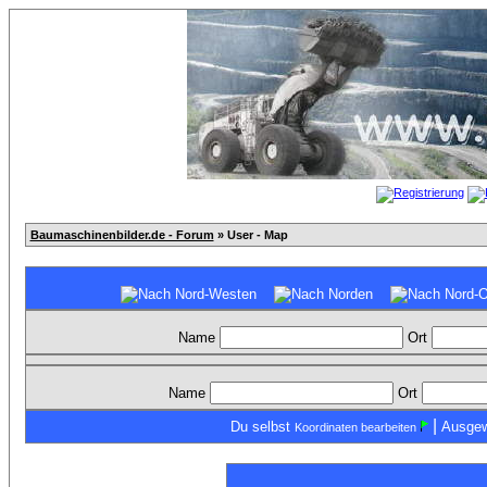
Baumaschinenbilder.de - Forum
» User - Map
Name
Ort
Name
Ort
|
Du selbst
Ausgew
Koordinaten bearbeiten