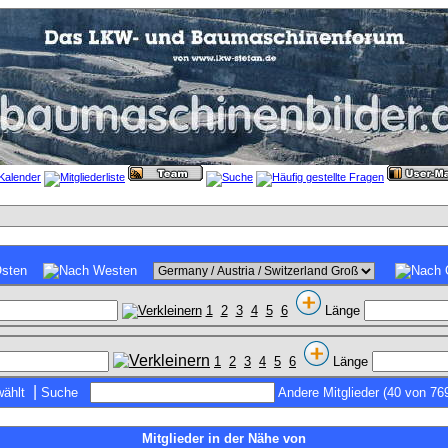
1
2
3
4
5
6
Länge
1
2
3
4
5
6
Länge
|
ählt
Suche
Andere Mitglieder (40 von 76
Mitglieder in der Nähe von