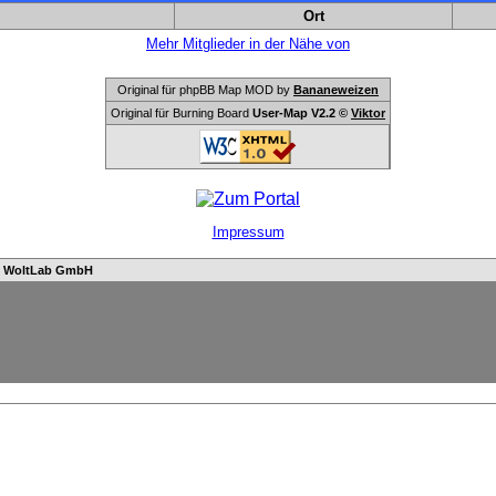
Ort
Mehr Mitglieder in der Nähe von
Original für phpBB Map MOD by
Bananeweizen
Original für Burning Board
User-Map V2.2 ©
Viktor
Impressum
n
WoltLab GmbH