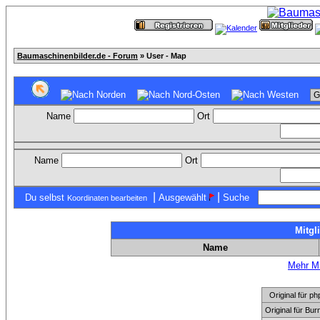
Baumaschinenbilder.de - Forum
» User - Map
Name
Ort
Name
Ort
|
|
Du selbst
Ausgewählt
Suche
Koordinaten bearbeiten
Mitgl
Name
Mehr Mi
Original für
Original für Bu