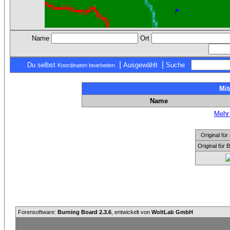
Name
Ort
|
|
Du selbst
Ausgewählt
Suche
Koordinaten bearbeiten
Mit
Name
Mehr 
Original f
Original für
Forensoftware:
Burning Board 2.3.6
, entwickelt von
WoltLab GmbH