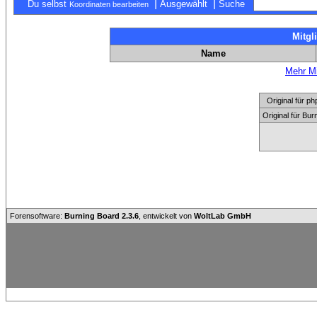
|
|
Du selbst
Ausgewählt
Suche
Koordinaten bearbeiten
Mitgl
Name
Mehr Mi
Original für
Original für Bu
Forensoftware:
Burning Board 2.3.6
, entwickelt von
WoltLab GmbH