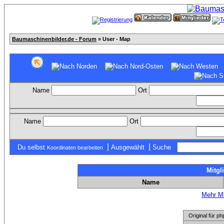
Baumaschinenbilder.de - Forum
» User - Map
Name
Ort
Name
Ort
|
|
Du selbst
Ausgewählt
Suche
Koordinaten bearbeiten
Mitgl
Name
Mehr Mi
Original für