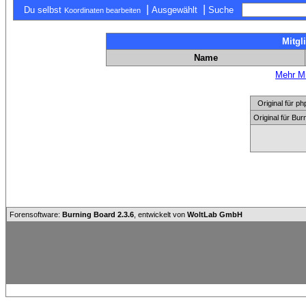
|
|
Du selbst
Ausgewählt
Suche
Koordinaten bearbeiten
Mitgl
Name
Mehr Mi
Original für
Original für Bu
Forensoftware:
Burning Board 2.3.6
, entwickelt von
WoltLab GmbH