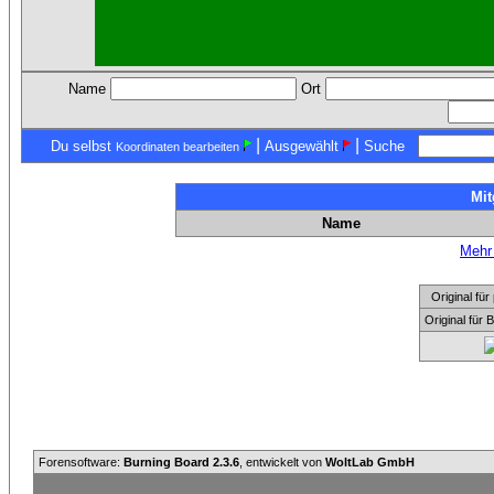
Name
Ort
|
|
Du selbst
Ausgewählt
Suche
Koordinaten bearbeiten
Mit
Name
Mehr 
Original f
Original für
Forensoftware:
Burning Board 2.3.6
, entwickelt von
WoltLab GmbH