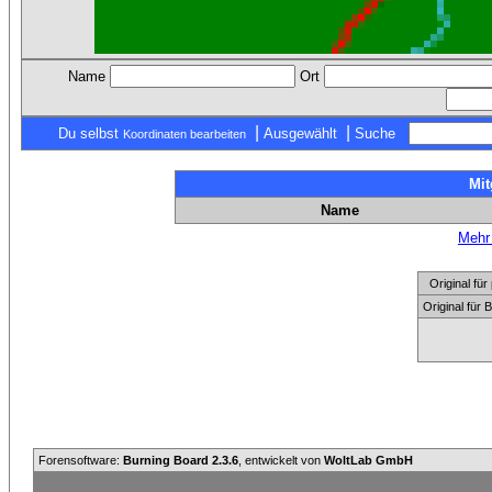
Name
Ort
|
|
Du selbst
Ausgewählt
Suche
Koordinaten bearbeiten
Mit
Name
Mehr 
Original f
Original für
Forensoftware:
Burning Board 2.3.6
, entwickelt von
WoltLab GmbH