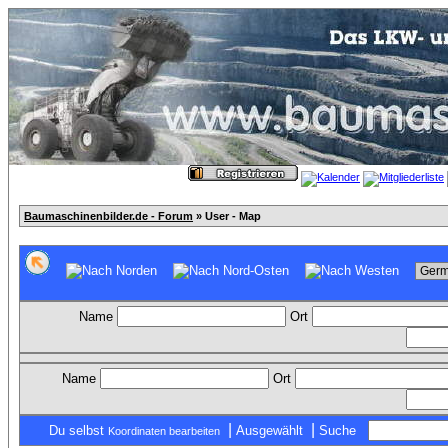
Baumaschinenbilder.de - Forum
» User - Map
Name
Ort
Name
Ort
|
|
Du selbst
Ausgewählt
Suche
Koordinaten bearbeiten