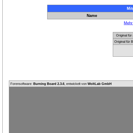
Mit
Name
Mehr 
Original f
Original für
Forensoftware:
Burning Board 2.3.6
, entwickelt von
WoltLab GmbH