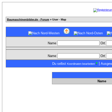
Baumaschinenbilder.de - Forum
» User - Map
Name
Ort
Name
Ort
|
Du selbst
Ausgew
Koordinaten bearbeiten
Name