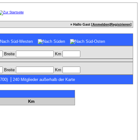
» Hallo Gast [
Anmelden
|
Registrieren
]
Breite
Km
Breite
Km
|
7700)
240 Mitglieder außerhalb der Karte
Km