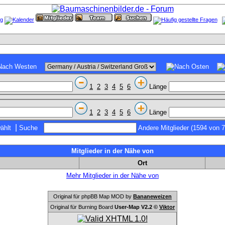
1
2
3
4
5
6
Länge
1
2
3
4
5
6
Länge
|
ählt
Suche
Andere Mitglieder (1594 von 
Mitglieder in der Nähe von
Ort
Mehr Mitglieder in der Nähe von
Original für phpBB Map MOD by
Bananeweizen
Original für Burning Board
User-Map V2.2 ©
Viktor