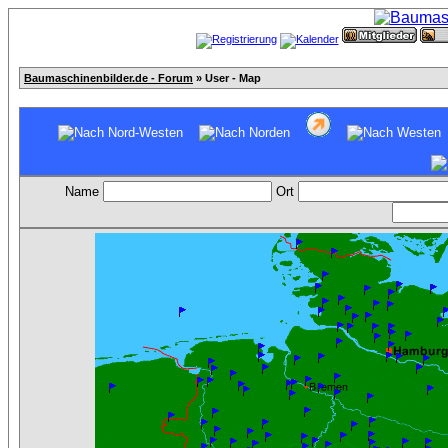
Baumaschinenbilder.de - Forum
» User - Map
Name
Ort