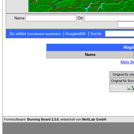
Name
Ort
|
|
Du selbst
Ausgewählt
Suche
Koordinaten bearbeiten
Mitgl
Name
Mehr Mi
Original für
Original für Bu
Forensoftware:
Burning Board 2.3.6
, entwickelt von
WoltLab GmbH