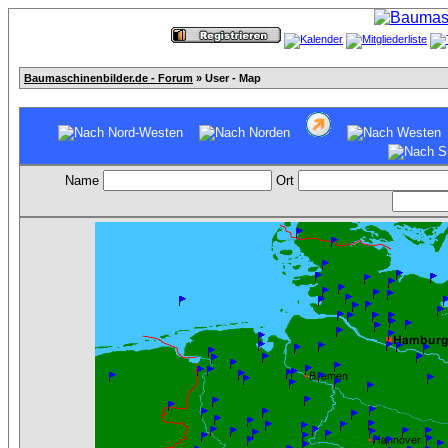
Baumaschinenbilder.de - Forum
» User - Map
Name
Ort