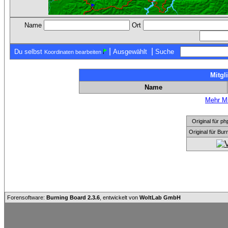
Name
Ort
|
|
Du selbst
Ausgewählt
Suche
Koordinaten bearbeiten
Mitgl
Name
Mehr Mi
Original für
Original für Bu
Forensoftware:
Burning Board 2.3.6
, entwickelt von
WoltLab GmbH