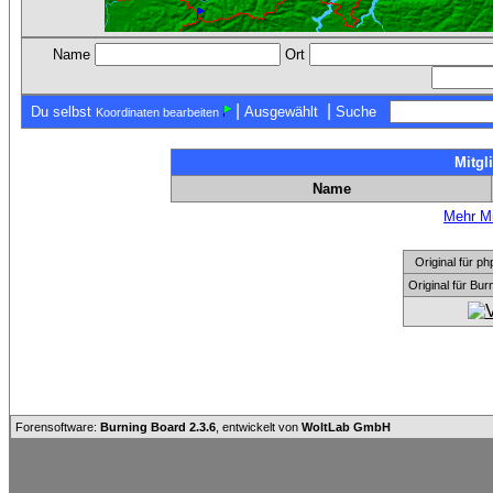
Name
Ort
|
|
Du selbst
Ausgewählt
Suche
Koordinaten bearbeiten
Mitgl
Name
Mehr Mi
Original für
Original für Bu
Forensoftware:
Burning Board 2.3.6
, entwickelt von
WoltLab GmbH