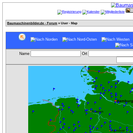
Baumaschinenbilder.de - Forum
» User - Map
Name
Ort