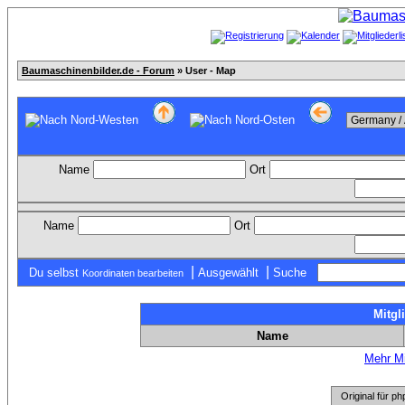
Baumaschinenbilder.de - Forum
» User - Map
Name
Ort
Name
Ort
|
|
Du selbst
Ausgewählt
Suche
Koordinaten bearbeiten
Mitgl
Name
Mehr Mi
Original für