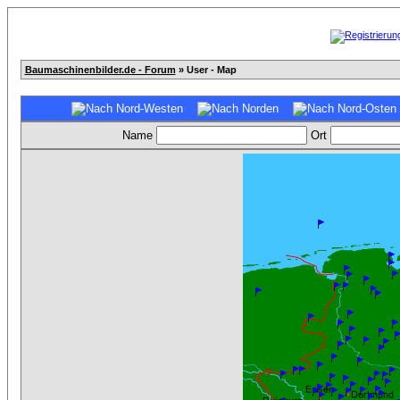
Baumaschinenbilder.de - Forum
» User - Map
Name
Ort