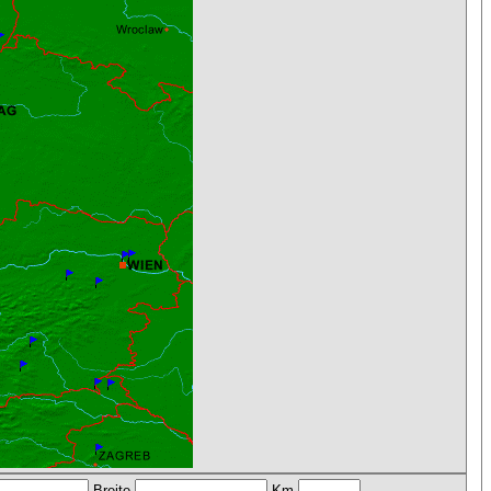
Breite
Km