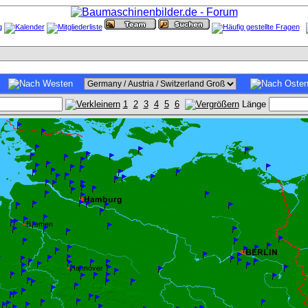
1
2
3
4
5
6
Länge