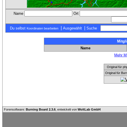
Name
Ort
|
|
Du selbst
Ausgewählt
Suche
Koordinaten bearbeiten
Mitgl
Name
Mehr Mi
Original für
Original für Bu
Forensoftware:
Burning Board 2.3.6
, entwickelt von
WoltLab GmbH