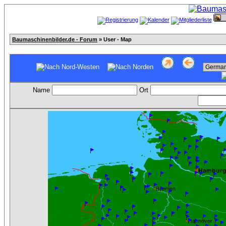
Baumaschinenbilder.de - Forum
» User - Map
Name
Ort