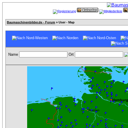
Baumaschinenbilder.de - Forum
» User - Map
Name
Ort