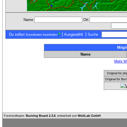
Name
Ort
|
|
Du selbst
Ausgewählt
Suche
Koordinaten bearbeiten
Mitgl
Name
Mehr Mi
Original für
Original für Bu
Forensoftware:
Burning Board 2.3.6
, entwickelt von
WoltLab GmbH