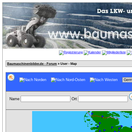
Baumaschinenbilder.de - Forum
» User - Map
Name
Ort