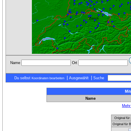
Name
Ort
|
|
Du selbst
Ausgewählt
Suche
Koordinaten bearbeiten
Mit
Name
Mehr 
Original f
Original für