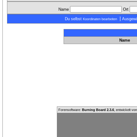
Name
Ort
|
Du selbst
Ausgewä
Koordinaten bearbeiten
Name
Forensoftware:
Burning Board 2.3.6
, entwickelt vo