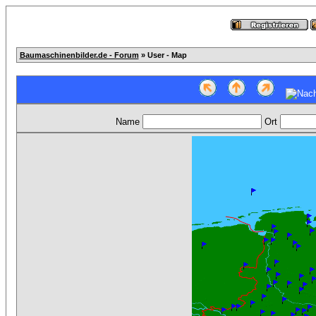
Baumaschinenbilder.de - Forum
» User - Map
Name
Ort