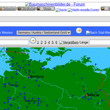
1
2
3
4
5
6
Länge