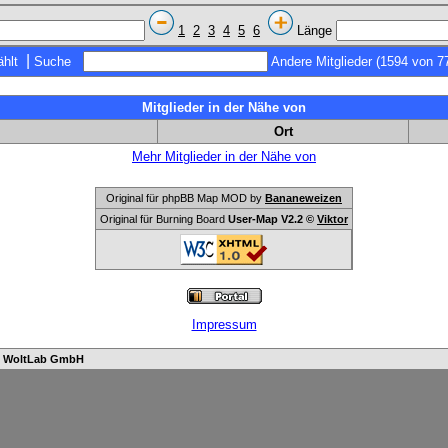
1
2
3
4
5
6
Länge
|
hlt
Suche
Andere Mitglieder (1594 von 7
Mitglieder in der Nähe von
Ort
Mehr Mitglieder in der Nähe von
Original für phpBB Map MOD by
Bananeweizen
Original für Burning Board
User-Map V2.2 ©
Viktor
Impressum
n
WoltLab GmbH